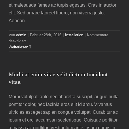
et malesuada fames ac turpis egestas. Cras in auctor
elit. Sed ornare laoreet libero, non viverra justo.
Aenean
Von
admin
|
Februar 28th, 2016
|
Installation
|
Kommentare
für
deaktiviert
Vestibulum
Weiterlesen
et
neque
interdum
euismod
Morbi at enim vitae velit dictum tincidunt
velit
vitae.
commodo.
Morbi volutpat, ante nec pharetra suscipit, augue nulla
porttitor dolor, nec lacinia eros elit id arcu. Vivamus
ultricies est eget sapien congue volutpat. Curabitur ac
ipsum et orci accumsan scelerisque. Quisque porttitor
a massa ac porttitor. Vestibulum ante ipsum primis in