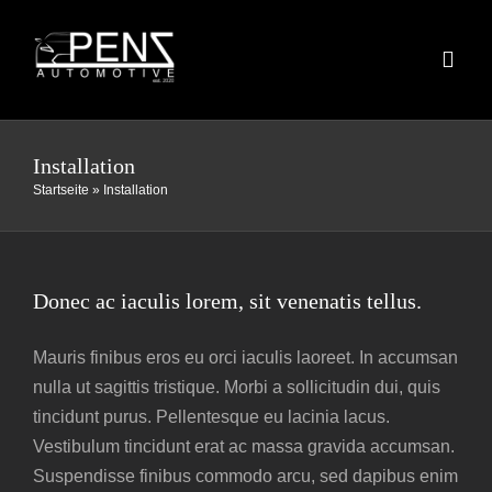
Skip
to
Toggl
content
Navig
HOME
Installation
Startseite
»
Installation
FAHRZEUGBESTAND
FAHRZEUGANKAUF
Donec ac iaculis lorem, sit venenatis tellus.
Mauris finibus eros eu orci iaculis laoreet. In accumsan
DAS TEAM
nulla ut sagittis tristique. Morbi a sollicitudin dui, quis
tincidunt purus. Pellentesque eu lacinia lacus.
KONTAKT
Vestibulum tincidunt erat ac massa gravida accumsan.
Suspendisse finibus commodo arcu, sed dapibus enim