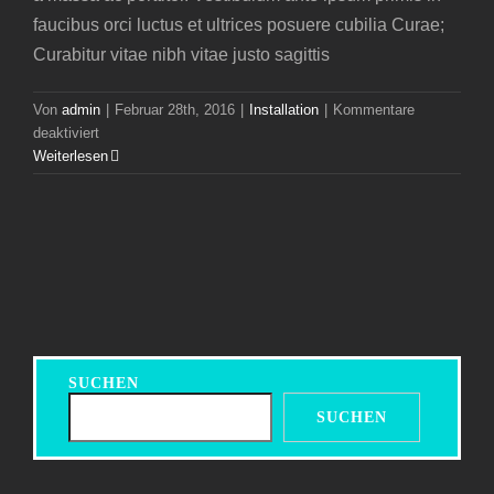
faucibus orci luctus et ultrices posuere cubilia Curae;
Curabitur vitae nibh vitae justo sagittis
Von
admin
|
Februar 28th, 2016
|
Installation
|
Kommentare
für
deaktiviert
Morbi
Weiterlesen
at
enim
vitae
velit
dictum
tincidunt
vitae.
SUCHEN
SUCHEN