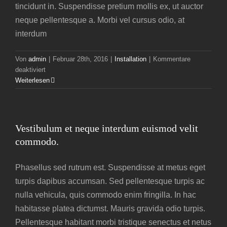
tincidunt in. Suspendisse pretium mollis ex, ut auctor
neque pellentesque a. Morbi vel cursus odio, at
interdum
Von
admin
|
Februar 28th, 2016
|
Installation
|
Kommentare
für
deaktiviert
Donec
Weiterlesen
ac
iaculis
lorem,
sit
Vestibulum et neque interdum euismod velit
venenatis
commodo.
tellus.
Phasellus sed rutrum est. Suspendisse at metus eget
turpis dapibus accumsan. Sed pellentesque turpis ac
nulla vehicula, quis commodo enim fringilla. In hac
habitasse platea dictumst. Mauris gravida odio turpis.
Pellentesque habitant morbi tristique senectus et netus