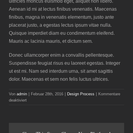
ultricies rhoncus euismod eget, aliquet non libero.
Aenean id mi at lectus finibus venenatis. Maecenas
finibus, magna in venenatis elementum, justo ante
placerat justo, a egestas lectus ipsum vitae nulla.
Quisque imperdiet diam eu condimentum eleifend.
Mauris ac lacinia mauris, et dictum sem.
Donec ullamcorper enim a convallis pellentesque.
Suspendisse feugiat risus eu laoreet egestas. Integer
ut est mi. Nam sed interdum urna, sit amet sagittis
dolor. Maecenas et sem non felis luctus ultrices.
Von
admin
|
Februar 28th, 2016
|
Design Process
|
Kommentare
für
deaktiviert
Etiam
porttitor
lacus
eu
mi