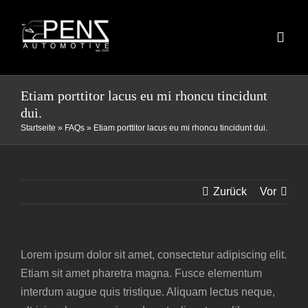
Skip
to
Toggl
content
Navig
HOME
Etiam porttitor lacus eu mi rhoncu tincidunt
dui.
Startseite
»
FAQs
»
Etiam porttitor lacus eu mi rhoncu tincidunt dui.
FAHRZEUGBESTAND
FAHRZEUGANKAUF
Zurück
Vor
DAS TEAM
Lorem ipsum dolor sit amet, consectetur adipiscing elit.
Etiam sit amet pharetra magna. Fusce elementum
KONTAKT
interdum augue quis tristique. Aliquam lectus neque,