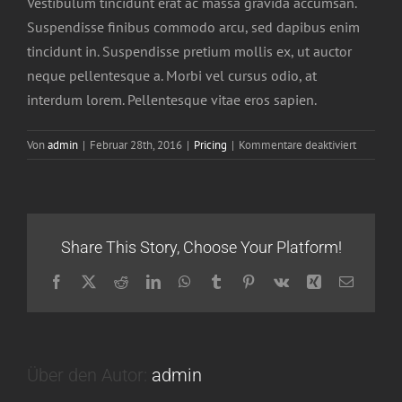
Vestibulum tincidunt erat ac massa gravida accumsan.
Suspendisse finibus commodo arcu, sed dapibus enim
tincidunt in. Suspendisse pretium mollis ex, ut auctor
neque pellentesque a. Morbi vel cursus odio, at
interdum lorem. Pellentesque vitae eros sapien.
für
Von
admin
|
Februar 28th, 2016
|
Pricing
|
Kommentare deaktiviert
Cras
erat
elit,
maximus
vestibul
Share This Story, Choose Your Platform!
eros
non.
Facebook
X
Reddit
LinkedIn
WhatsApp
Tumblr
Pinterest
Vk
Xing
E-
Mail
Über den Autor:
admin