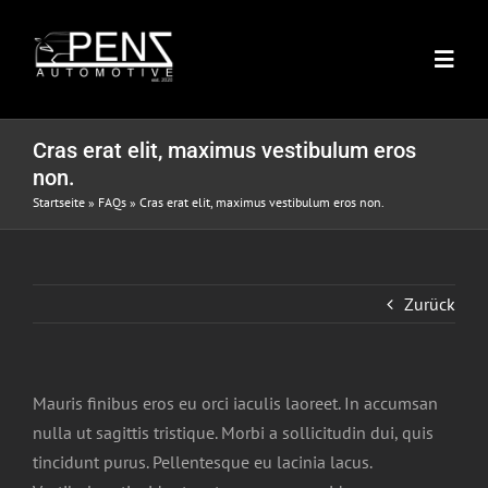
Skip
to
Toggl
content
Navig
HOME
Cras erat elit, maximus vestibulum eros
non.
Startseite
»
FAQs
»
Cras erat elit, maximus vestibulum eros non.
FAHRZEUGBESTAND
FAHRZEUGANKAUF
Zurück
DAS TEAM
Mauris finibus eros eu orci iaculis laoreet. In accumsan
nulla ut sagittis tristique. Morbi a sollicitudin dui, quis
KONTAKT
tincidunt purus. Pellentesque eu lacinia lacus.