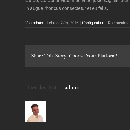
Curae; Curabitur vitae nibh vitae justo sagittis la
in augue rhoncus consectetur et eu felis.
Von
admin
|
Februar 27th, 2016
|
Configuration
|
Kommentare d
Share This Story, Choose Your Platform!
Über den Autor:
admin